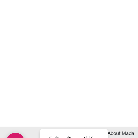
About Mada
المعلومات التقنية
مشتركنا العزيز ،،، اهلا وسهلا بكم