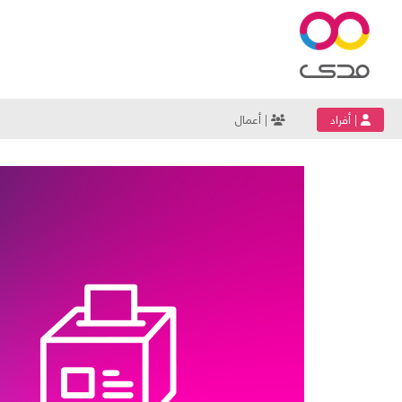
| أفراد
| أعمال