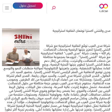
تسجيل دخول
مدى والشني اكسترا توقعان اتفاقية استراتيجية
شركة مدى العرب توقّع اتفاقية استراتيجية مع شركة
الشني إكسترا لتعزيز بنيتها الرقمية وخدمات الاتصالات
رام الله – وقّعت شركة "مدى العرب" اتفاقية استراتيجية
مع شركة "الشني إكسترا"، لتزويدها بمجموعة متكاملة
من خدمات الاتصالات والإنترنت، وذلك في إطار دعم
خطط الشني اكسترا لتطوير بنيتها التحتية الرقمية، ورفع
كفاءة عملياتها التشغيلية، وتعزيز جاهزيتها التكنولوجية لمواكبة متطلبات النمو والتوسع.
وجرى توقيع الاتفاقية في المقر الرئيسي لشركة الشني إكسترا، بحضور السيد نادر
العالول، المدير التجاري لشركة مدى العرب، والسيد مروان ربايعة، المدير العام لشركة
الشني إكسترا، وبمشاركة عدد من أعضاء الإدارة التنفيذية من كلا الطرفين. وبموجب
هذه الاتفاقية، ستقوم شركة مدى العرب بتوفير حزمة متكاملة من حلول الاتصالات
المتقدمة، تشمل خطوط إنترنت عالية السرعة، وخدمات نقل البيانات، وحلول الربط
البيني بين المقرات والفروع، بما يضمن ربط مواقع وفروع شركة الشني إكسترا في
مختلف محافظات الوطن بكفاءة عالية، وموثوقية تشغيلية، ومستويات متقدمة من
الاستقرار والأمان. وخلال مراسم التوقيع، أشاد السيد مروان ربايعة بالدور الريادي الذي
تؤديه شركة مدى العرب في قطاع الاتصالات وتكنولوجيا المعلومات، مؤكداً أن هذه
الاتفاقية تمثل خطوة استراتيجية مهمة في مسار تطوير البنية التحتية الرقمية لشركة
الشني إكسترا، وتعزيز قدرتها على إدارة عملياتها بكفاءة أعلى، وتقديم تجربة أكثر تطوراً