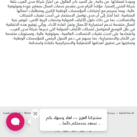
وجودة لعملائها. من جانبه، عبّر السيد نادر العالول عن اعتزاز شركة مدى العرب بثقة
شركة الشني إكسترا، مؤكداً التزام مدى بتقديم خدمات اتصال بمعايير جودة وموثوقية
عالية، وبما ينسجم مع احتياجات المؤسسات الوطنية الكبرى ومتطلبات أعمالها
المتنامية. كما أشار إلى أن مدى تواصل الاستثمار في أحدث تقنيات الشبكات
والاتصالات، بما في ذلك حلول الألياف الضوئية وخدمات الربط الآمن، لتوفير بنية
اتصال متقدمة تدعم استمرارية الأعمال وتعزّز كفاءة الأداء. ويأتي توقيع هذه الاتفاقية
في ظل التوسع المتواصل لشبكات الألياف الضوئية التي تديرها شركة مدى العرب،
واعتمادها على أحدث تقنيات الاتصالات العالمية، بموثوقية عالية، ومستويات متقدمة
من الأمان والاستمرارية، بما يسهم في دعم التحول الرقمي للمؤسسات الوطنية،
وتمكينها من تحقيق أهدافها التشغيلية والاستراتيجية بكفاءة واستدامة.
الأسئلة الشائعة
سياسة الخصوصية
الشكاوي
سياسة الاستخدام العادل
إكتشف مدى
About Mada
المعلومات التقنية
مشتركنا العزيز ،،، اهلا وسهلا بكم
Your IP: 216.73.216.147
... نسعد بخدمتكم دائما...
| 2026